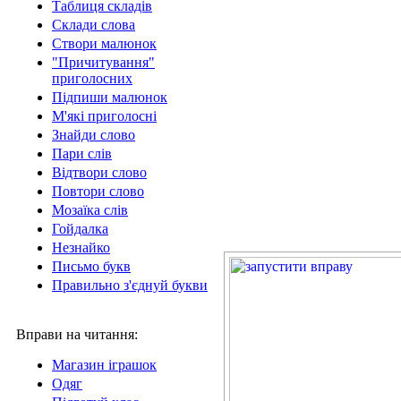
Таблиця складів
Склади слова
Створи малюнок
"Причитування"
приголосних
Підпиши малюнок
М'які приголосні
Знайди слово
Пари слів
Відтвори слово
Повтори слово
Мозаїка слів
Гойдалка
Незнайко
Письмо букв
Правильно з'єднуй букви
Вправи на читання:
Магазин іграшок
Одяг