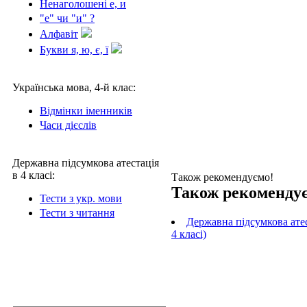
Ненаголошені е, и
"е" чи "и" ?
Алфавіт
Букви я, ю, є, ї
Українська мова, 4-й клас:
Відмінки іменників
Часи дієслів
Державна підсумкова атестація
в 4 класі:
Також рекомендуємо!
Також рекоменду
Тести з укр. мови
Тести з читання
Державна підсумкова атес
4 класі)