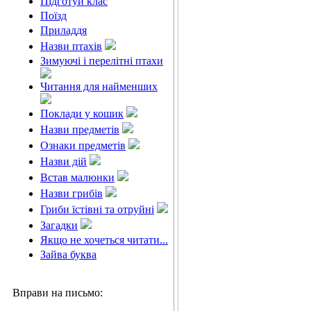
Підготуй клас
Поїзд
Приладдя
Назви птахів
Зимуючі і перелітні птахи
Читання для найменших
Поклади у кошик
Назви предметів
Ознаки предметів
Назви дій
Встав малюнки
Назви грибів
Гриби їстівні та отруйні
Загадки
Якщо не хочеться читати...
Зайва буква
Вправи на письмо: