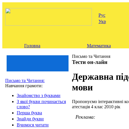
Рус
Укр
Головна
Математика
Письмо та Читання
Тести он-лайн
Державна підс
Письмо та Читання:
мови
Навчання грамоти:
Знайомство з буквами
Пропонуємо інтерактивні ко
З якої букви починається
атестація 4 клас 2010 рік
слово?
Перша буква
Реклама:
Знайди букви
Вчимося читати