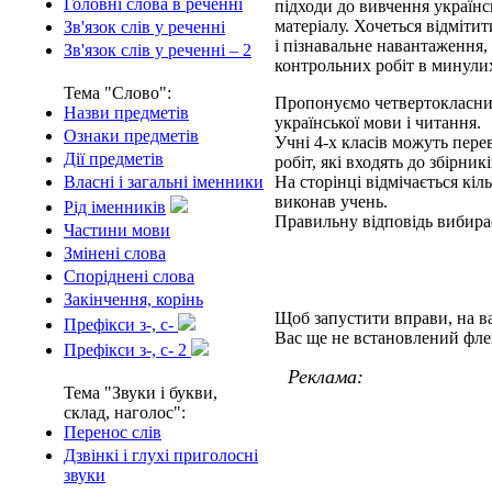
Головні слова в реченні
підходи до вивчення українс
матеріалу. Хочеться відмітит
Зв'язок слів у реченні
і пізнавальне навантаження, 
Зв'язок слів у реченні – 2
контрольних робіт в минулих
Тема "Слово":
Пропонуємо четвертокласник
Назви предметів
української мови і читання.
Ознаки предметів
Учні 4-х класів можуть пере
Дії предметів
робіт, які входять до збірникі
На сторінці відмічається кіл
Власні і загальні іменники
виконав учень.
Рід іменників
Правильну відповідь вибирає
Частини мови
Змінені слова
Споріднені слова
Закінчення, корінь
Щоб запустити вправи,
на в
Префікси з-, с-
Вас ще не встановлений фле
Префікси з-, с- 2
Реклама:
Тема "Звуки і букви,
склад, наголос":
Перенос слів
Дзвінкі і глухі приголосні
звуки