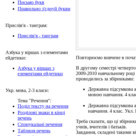
Письмо букв
Правильно з'єднуй букви
Прислів'я - танграм:
Прислів'я - танграм
Азбука у віршах з елементами
Повторюємо вивчене в початк
ейдетики:
В другому семестрі четверто
Азбука у віршах з
2009-2010 навчальному році п
елементами ейдетики
проводились за збірниками:
Державна підсумкова ат
Укр. мова, 2-3 класи:
мовою навчання. 4 клас
Тема "Речення":
Державна підсумкова а
Поділ тексту на речення
навчання. 4 клас. Укл.
Розділові знаки в кінці
речень
Треба сказати, що ці збірни
Спонукальні речення
учнів, вчителів і батьків.
Таблиця речень
Завдання, складені такими 