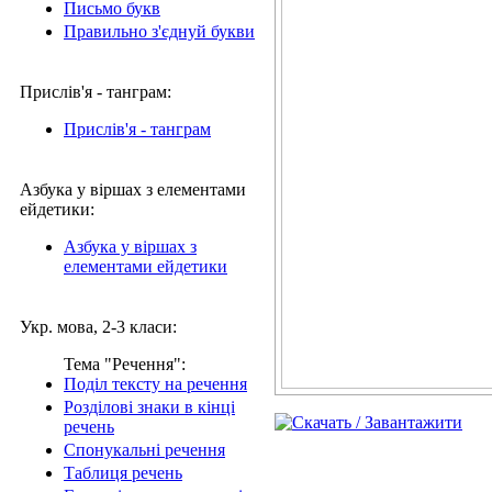
Письмо букв
Правильно з'єднуй букви
Прислів'я - танграм:
Прислів'я - танграм
Азбука у віршах з елементами
ейдетики:
Азбука у віршах з
елементами ейдетики
Укр. мова, 2-3 класи:
Тема "Речення":
Поділ тексту на речення
Розділові знаки в кінці
речень
Спонукальні речення
Таблиця речень