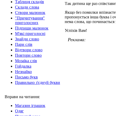
Таблиця складів
Так дитина ще раз співставит
Склади слова
Якщо без помилки впізнаєте 
Створи малюнок
пропонується інша буква і оч
"Причитування"
нема слова, що починається з
приголосних
Підпиши малюнок
Успіхів Вам!
М'які приголосні
Знайди слово
Реклама:
Пари слів
Відтвори слово
Повтори слово
Мозаїка слів
Гойдалка
Незнайко
Письмо букв
Правильно з'єднуй букви
Вправи на читання:
Магазин іграшок
Одяг