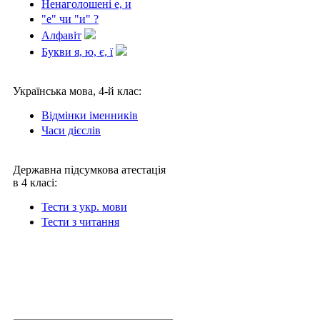
Ненаголошені е, и
"е" чи "и" ?
Алфавіт
Букви я, ю, є, ї
Українська мова, 4-й клас:
Відмінки іменників
Часи дієслів
Державна підсумкова атестація
в 4 класі:
Тести з укр. мови
Тести з читання