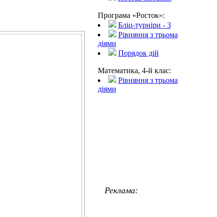
Програма «Росток»:
Бліц-турніри - 3
Рівняння з трьома
діями
Порядок дій
Математика, 4-й клас:
Рівняння з трьома
діями
Реклама: