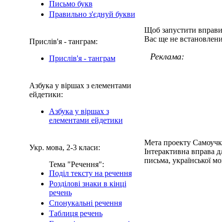
Письмо букв
Правильно з'єднуй букви
Щоб запустити вправ
Вас ще не встановлени
Прислів'я - танграм:
Реклама:
Прислів'я - танграм
Азбука у віршах з елементами
ейдетики:
Азбука у віршах з
елементами ейдетики
Мета проекту Самоучк
Укр. мова, 2-3 класи:
Інтерактивна вправа дл
письма, української мо
Тема "Речення":
Поділ тексту на речення
Розділові знаки в кінці
речень
Спонукальні речення
Таблиця речень