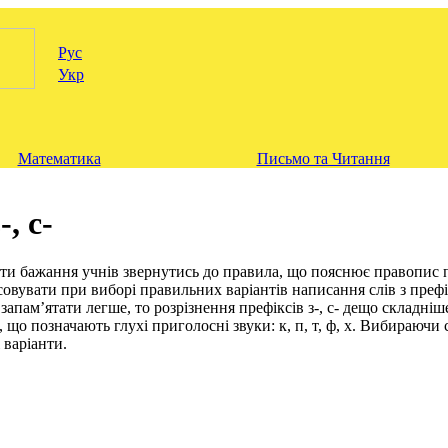
Рус
Укр
Математика
Письмо та Читання
, с-
и бажання учнів звернутись до правила, що пояснює правопис пр
осовувати при виборі правильних варіантів написання слів з пре
 запам’ятати легше, то розрізнення префіксів з-, с- дещо складніш
 що позначають глухі приголосні звуки: к, п, т, ф, х. Вибираючи
 варіанти.