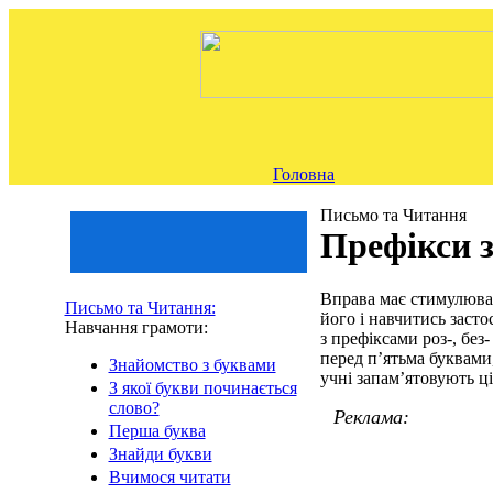
Головна
Письмо та Читання
Префікси з-
Вправа має стимулюват
Письмо та Читання:
його і навчитись заст
Навчання грамоти:
з префіксами роз-, без-
перед п’ятьма буквами,
Знайомство з буквами
учні запам’ятовують ці
З якої букви починається
слово?
Реклама:
Перша буква
Знайди букви
Вчимося читати