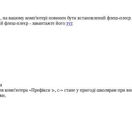
и,
на вашому комп'ютері повинен бути встановлений флеш-плеєр
й флеш-плеєр - завантажте його
тут
а
я комп'ютера «Префікси з-, с-» стане у пригоді школярам при ви
ви.