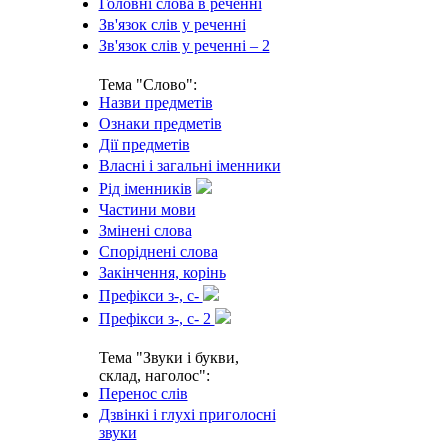
Головні слова в реченні
Зв'язок слів у реченні
Зв'язок слів у реченні – 2
Тема "Слово":
Назви предметів
Ознаки предметів
Дії предметів
Власні і загальні іменники
Рід іменників
Частини мови
Змінені слова
Споріднені слова
Закінчення, корінь
Префікси з-, с-
Префікси з-, с- 2
Тема "Звуки і букви,
склад, наголос":
Перенос слів
Дзвінкі і глухі приголосні
звуки