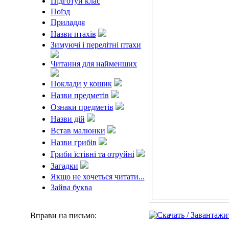
Підготуй клас
Поїзд
Приладдя
Назви птахів
Зимуючі і перелітні птахи
Читання для найменших
Поклади у кошик
Назви предметів
Ознаки предметів
Назви дій
Встав малюнки
Назви грибів
Гриби їстівні та отруйні
Загадки
Якщо не хочеться читати...
Зайва буква
Вправи на письмо: