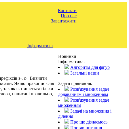
Контакти
Про нас
Завантажити
Інформатика
Новинки
Інформатика:
Алгоритм для фігур
Загальні назви
ефіксів з-, с-. Вивчити
Задачі і рівняння:
фіксами. Якщо правопис слів
е, так як с- пишеться тільки
Розв'язування задач
 слова, написані правильно,
додаванням і множенням
Розв'язування задач
множенням
Задачі на множення і
ділення
Про що дізнаємось
Постав питання