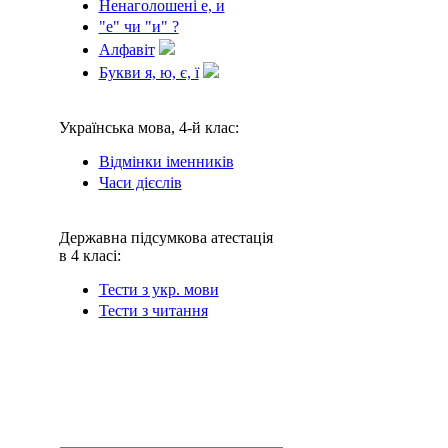
Ненаголошені е, и
"е" чи "и" ?
Алфавіт
Букви я, ю, є, ї
Українська мова, 4-й клас:
Відмінки іменників
Часи дієслів
Державна підсумкова атестація
в 4 класі:
Тести з укр. мови
Тести з читання