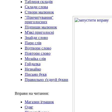
Таблиця складів
Склади слова
Створи малюнок
"Причитування"
приголосних
Підпиши малюнок
М'які приголосні
Знайди слово
Пари слів
Відтвори слово
Повтори слово
Мозаїка слів
Гойдалка
Незнайко
Письмо букв
Правильно з'єднуй букви
Вправи на читання:
Магазин іграшок
Одяг