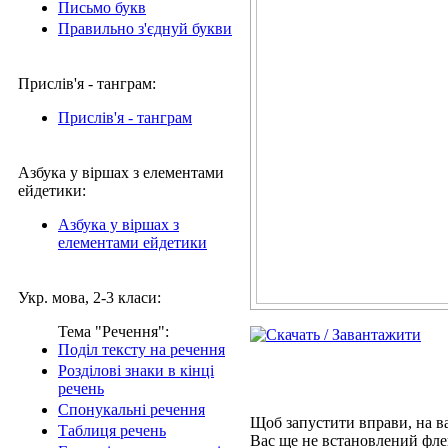
Письмо букв
Правильно з'єднуй букви
Прислів'я - танграм:
Прислів'я - танграм
Азбука у віршах з елементами
ейдетики:
Азбука у віршах з
елементами ейдетики
Укр. мова, 2-3 класи:
Тема "Речення":
Поділ тексту на речення
Розділові знаки в кінці
речень
Спонукальні речення
Щоб запустити вправи,
на в
Таблиця речень
Вас ще не встановлений фле