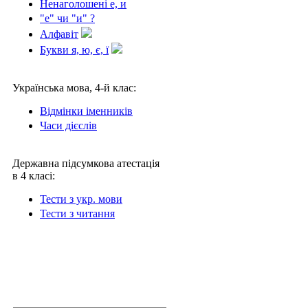
Ненаголошені е, и
"е" чи "и" ?
Алфавіт
Букви я, ю, є, ї
Українська мова, 4-й клас:
Відмінки іменників
Часи дієслів
Державна підсумкова атестація
в 4 класі:
Тести з укр. мови
Тести з читання