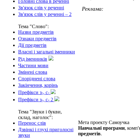
Головні слова в реченні
Зв'язок слів у реченні
Реклама:
Зв'язок слів у реченні – 2
Тема "Слово":
Назви предметів
Ознаки предметів
Дії предметів
Власні і загальні іменники
Рід іменників
Частини мови
Змінені слова
Споріднені слова
Закінчення, корінь
Префікси з-, с-
Префікси з-, с- 2
Тема "Звуки і букви,
склад, наголос":
Мета проекту Самоучка
Перенос слів
Навчальні програми
, комп
Дзвінкі і глухі приголосні
предметів
.
звуки