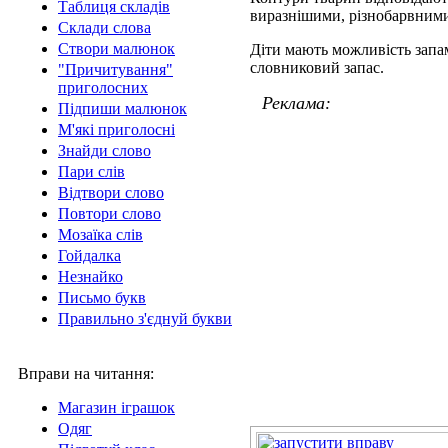
Таблиця складів
виразнішими, різнобарвними
Склади слова
Створи малюнок
Діти мають можливість запа
словниковий запас.
"Причитування"
приголосних
Реклама:
Підпиши малюнок
М'які приголосні
Знайди слово
Пари слів
Відтвори слово
Повтори слово
Мозаїка слів
Гойдалка
Незнайко
Письмо букв
Правильно з'єднуй букви
Вправи на читання:
Магазин іграшок
Одяг