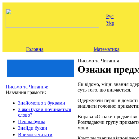
Рус
Укр
Головна
Математика
Письмо та Читання
Ознаки предм
Як відомо, міцні знання одер
Письмо та Читання:
суть того, що вивчається.
Навчання грамоти:
Одержуючи перші відомості 
Знайомство з буквами
виділити головне: прикметни
З якої букви починається
слово?
Вправа «Ознаки предметів» 
Перша буква
Розглядаючи групу прикметни
мови.
Знайди букви
Вчимося читати
Контури тварин відповідають