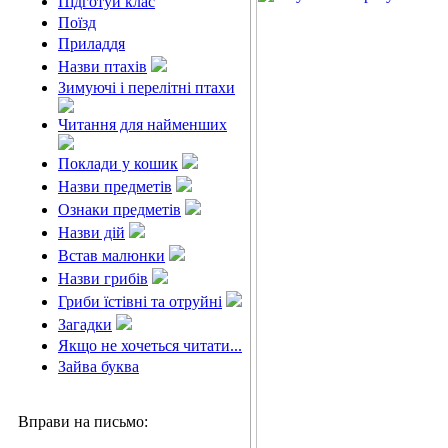
Підготуй клас
Поїзд
Приладдя
Назви птахів
Зимуючі і перелітні птахи
Читання для найменших
Поклади у кошик
Назви предметів
Ознаки предметів
Назви дій
Встав малюнки
Назви грибів
Гриби їстівні та отруйні
Загадки
Якщо не хочеться читати...
Зайва буква
Вправи на письмо: