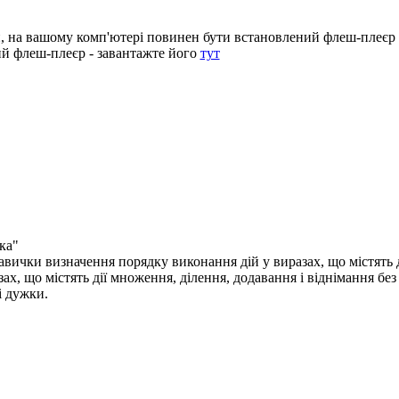
и,
на вашому комп'ютері повинен бути встановлений флеш-плеєр
й флеш-плеєр - завантажте його
тут
ка"
вички визначення порядку виконання дій у виразах, що містять ді
ах, що містять дії множення, ділення, додавання і віднімання без 
 і дужки.