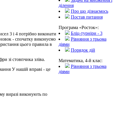
Задачі на множення і
ділення
Про що дізнаємось
Постав питання
Програма «Росток»:
Бліц-турніри - 3
сел 3 і 4 потрібно виконати
Рівняння з трьома
новок - спочатку виконуємо
діями
користання цього правила в
Порядок дій
ри зі стовпчика зліва.
Математика, 4-й клас:
Рівняння з трьома
мання У нашій вправі - це
діями
ому виразі виконують по