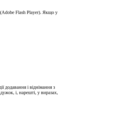
(Adobe Flash Player)
.
Якщо у
ї додавання і віднімання з
дужок, і, нарешті, у виразах,