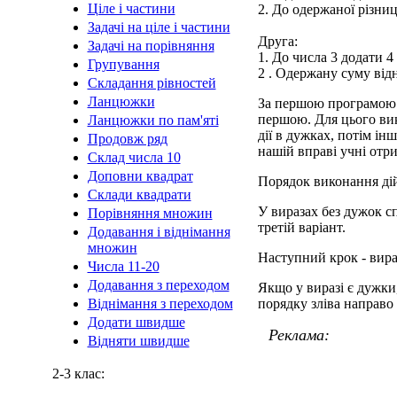
Ціле і частини
2. До одержаної різниц
Задачі на ціле і частини
Друга:
Задачі на порівняння
1. До числа 3 додати 4
Групування
2 . Одержану суму від
Складання рівностей
Ланцюжки
За першою програмою з
першою. Для цього ви
Ланцюжки по пам'яті
дії в дужках, потім ін
Продовж ряд
нашій вправі учні отр
Склад числа 10
Доповни квадрат
Порядок виконання дій
Склади квадрати
У виразах без дужок сп
Порівняння множин
третій варіант.
Додавання і віднімання
множин
Наступний крок - вираз
Числа 11-20
Додавання з переходом
Якщо у виразі є дужки
Віднімання з переходом
порядку зліва направо 
Додати швидше
Реклама:
Відняти швидше
2-3 клас: