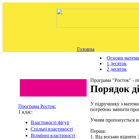
Головна
Основи матем
1 десяток
2 десяток
Програма "Росток" - п
Порядок д
У підручнику з матема
Програма Росток:
потребою змінити про
1 клас:
Учням пропонується в
Властивості фігур
Спільні властивості
Перша:
Відмінні властивості
1. Від восьми відняти 