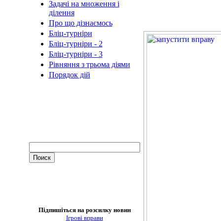
Задачі на множення і
ділення
Про що дізнаємось
Бліц-турніри
Бліц-турніри - 2
Бліц-турніри - 3
Рівняння з трьома діями
Порядок дій
Підпишіться на розсилку новин
Ігрові вправи