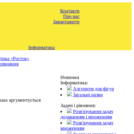
Контакти
Про нас
Завантажити
Інформатика
тика «Росток»
і рівняння
Новинки
Інформатика:
Алгоритм для фігур
Загальні назви
азах аргументується
Задачі і рівняння:
Розв'язування задач
додаванням і множенням
Розв'язування задач
множенням