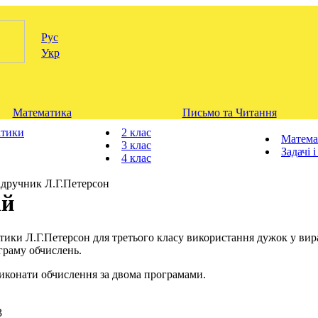
Рус
Укр
Математика
Письмо та Читання
атики
2 клас
Матема
3 клас
Задачі 
4 клас
ідручник Л.Г.Петерсон
ій
тики Л.Г.Петерсон для третього класу використання дужок у вир
граму обчислень.
иконати обчислення за двома програмами.
3