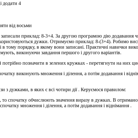
і додати 4
няти від восьми
аписали приклад: 8-3+4. За другою програмою дію додавання чи
користовуються дужки. Отримуємо приклад: 8-(3+4). Робимо вис
ші в тому порядку, в якому вони записані. Практичні навички ви
имують, виконуючи завдання першого і другого варіантів.
 потрібно позначити в зелених кружках - перетягнути на них циф
очатку виконують множення і ділення, а потім додавання і відні
и з дужками, в яких є всі чотири дії . Керуємося правилом:
, то спочатку обчислюють значення виразу в дужках. В отриман
спочатку множення і ділення, а потім додавання і віднімання .