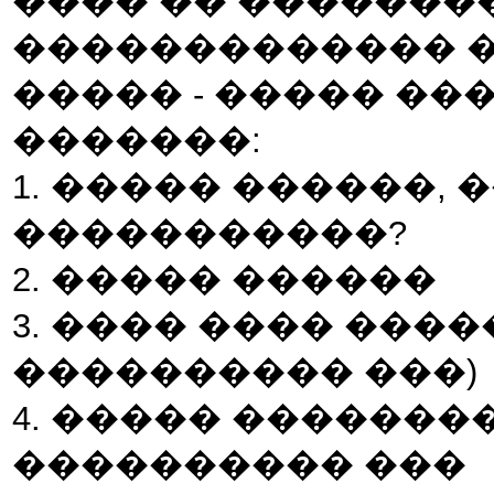
���� �� �������
������������� 
����� - ����� ��
�������:
1. ����� ������, 
�����������?
2. ����� ������
3. ���� ���� ����
���������� ���)
4. ����� ��������
���������� ���