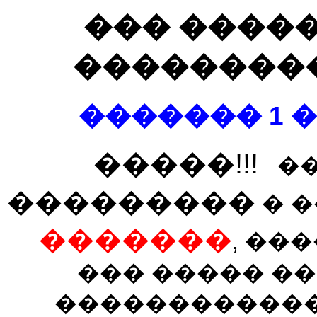
��� �����
���������
������� 1 ��
�����!!!
��
���������
� 
�������
, ��
��� ����� �
������������