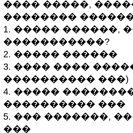
���� �����, ����
�������� ������
1. ����� ������, 
�����������?
2. ����� ������
3. ���� ���� ����
���������� ���)
4. ����� ��������
���������� ���
5. ��� �������, �
���