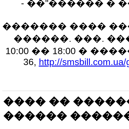
- ��"������ �
������� ���� ��
������. ���. �
10:00 �� 18:00 � �����
36,
http://smsbill.com.
���� �� ������
������ �����