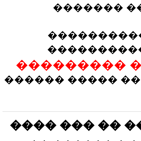
������� ��
���������
���������
��������� 
������ ����� ��
���� ��� �� �