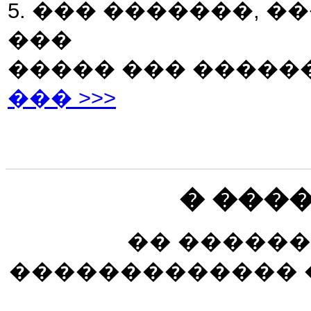
5. ��� �������, �
���
����� ��� �����
��� >>>
� ���
�� ������
������������� 