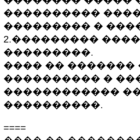
���������� ���
��������� � ���
2.��������� ���
���������.
���� �� �������
���������� � ���
������������ ���
����������.
====