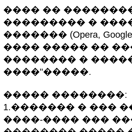
���� �� ��������
��������� � ���
������� (Opera, Google Chr
���� ����� �� ��
�������� � ����
����"�����.
����� ��������:
1.������� � ��� 
����-���� ��� �
�������� ����� �