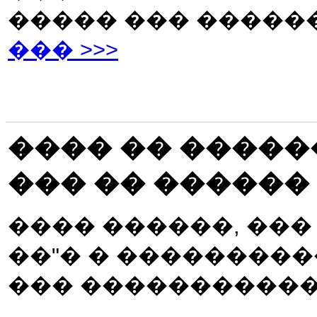
����� ��� �����
��� >>>
���� �� �����
��� �� ������
���� ������, ���
��"� � �����������
��� �����������